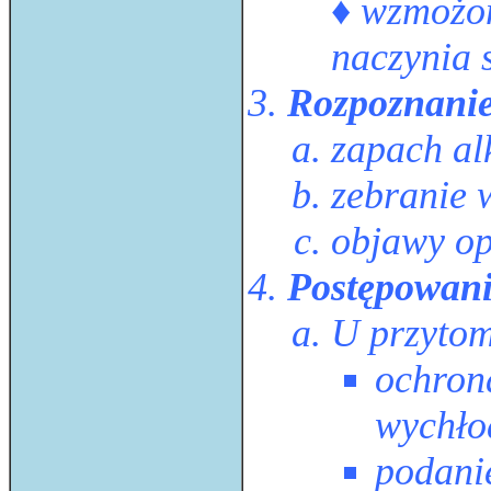
♦ wzmożon
naczynia 
Rozpoznanie
zapach al
zebranie 
objawy op
Postępowani
U przyto
ochron
wychło
podani