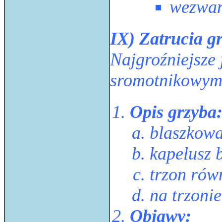
wezwan
IX) Zatrucia g
Najgroźniejsze
sromotnikowym
Opis grzyba
blaszkowa
kapelusz 
trzon rów
na trzonie
Objawy: