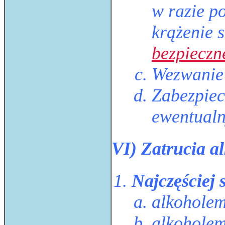
w razie po
krążenie 
bezpieczn
Wezwanie 
Zabezpiec
ewentual
VI) Zatrucia a
Najczęściej
alkohole
alkoholem