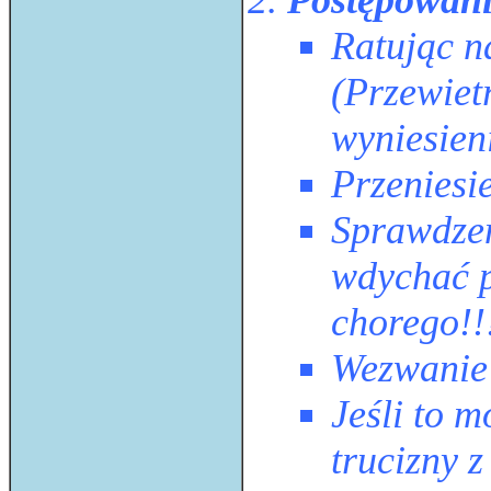
Postępowani
Ratując n
(Przewiet
wyniesien
Przeniesi
Sprawdzen
wdychać p
chorego!!
Wezwanie 
Jeśli to m
trucizny 