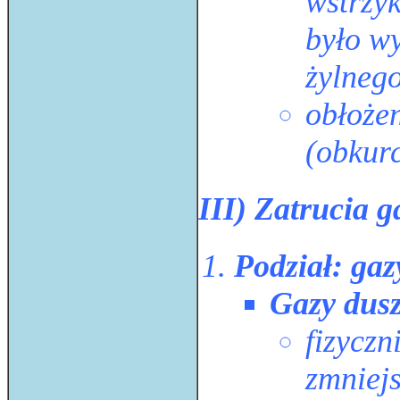
wstrzyk
było w
żylneg
obłożen
(obkur
III) Zatrucia 
Podział: gaz
Gazy dus
fizyczn
zmniejs