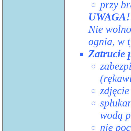
przy b
UWAGA!
Nie wolno
ognia, w 
Zatrucie 
zabezp
(rękaw
zdjęci
spłukan
wodą pr
nie poc