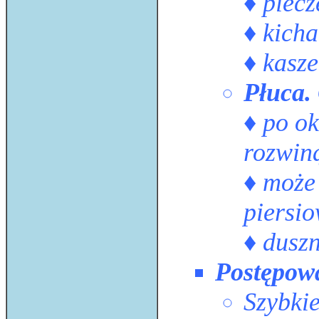
♦ piecz
♦ kicha
♦ kasze
Płuca.
♦ po ok
rozwiną
♦ może 
piersio
♦ dusz
Postępow
Szybki