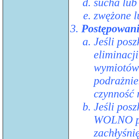
sucha lub
zwężone l
Postępowani
Jeśli pos
eliminacj
wymiotów 
podrażnie
czynność 
Jeśli pos
WOLNO pr
zachłyśni