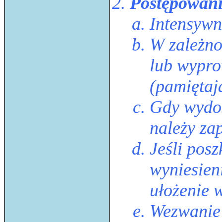
Postępowani
Intensywn
W zależno
lub wypro
(pamiętaj
Gdy wydos
należy za
Jeśli pos
wyniesie
ułożenie 
Wezwanie 