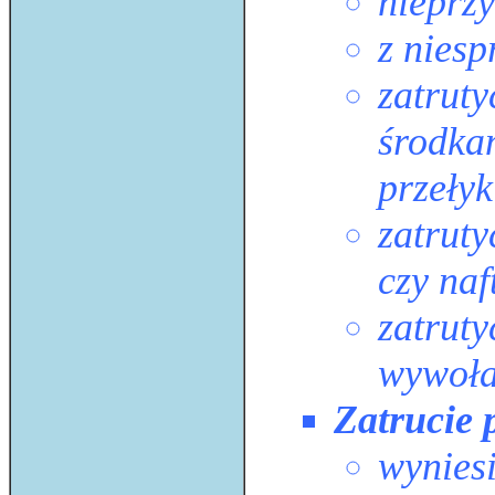
nieprz
z nies
zatrut
środka
przełyk
zatrut
czy naf
zatruty
wywoła
Zatrucie 
wynies