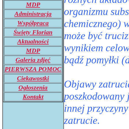
MDP
organizmu subst
Administracja
chemicznego) w
Współpraca
Święty Florian
może być truciz
Aktualności
wynikiem celow
MDP
bądź pomyłki (
Galeria zdjęć
PIERWSZA POMOC
Ciekawostki
Objawy zatrucia
Ogłoszenia
poszkodowany j
Kontakt
innej przyczyn
zatrucie.