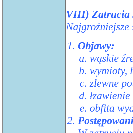
VIII) Zatrucia
Najgroźniejsze 
Objawy:
wąskie źr
wymioty, 
zlewne po
łzawienie
obfita wy
Postępowani