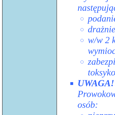
następują
podanie
drażnie
w/w 2 k
wymioc
zabezp
toksyk
UWAGA!
Prowokowa
osób: