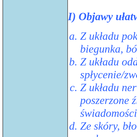
I) Objawy ułat
Z układu po
biegunka, bó
Z układu od
spłycenie/zw
Z układu ne
poszerzone ź
świadomości 
Ze skóry, bł