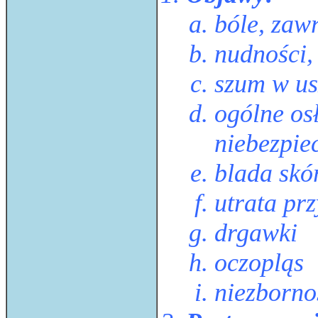
bóle, zaw
nudności,
szum w u
ogólne osł
niebezpie
blada skó
utrata pr
drgawki
oczopląs
niezborn