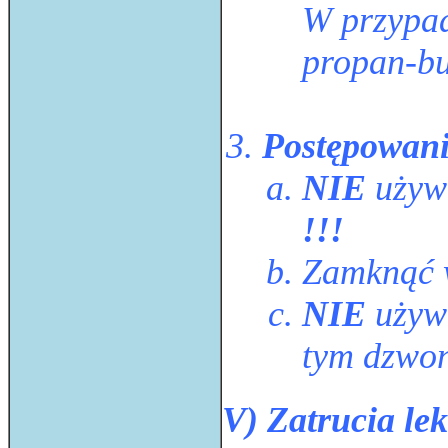
W przypad
propan-bu
Postępowanie
NIE
używa
!!!
Zamknąć 
NIE
używ
tym dzwon
V) Zatrucia le