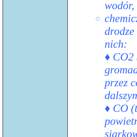
wodór, 
chemicz
drodze
nich:
♦ CO2 (
gromad
przez c
dalszy
♦ CO (t
powiet
siarko