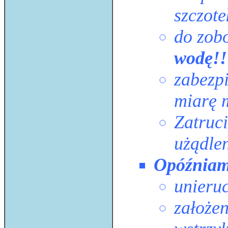
szczote
do zob
wodę!!
zabezp
miarę 
Zatruci
użądle
Opóźniamy
unieru
założe