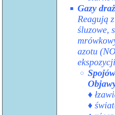
Gazy draż
Reagują z
śluzowe, 
mrówkowy,
azotu (NO
ekspozycj
Spojów
Objaw
♦ łzawi
♦ świat