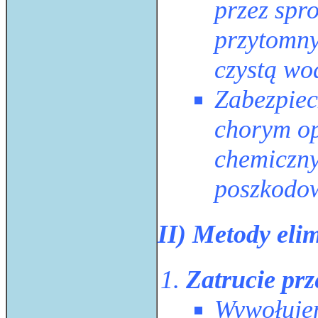
przez spr
przytomny
czystą wo
Zabezpiec
chorym op
chemiczny
poszkodow
II) Metody elim
Zatrucie pr
Wywołujem