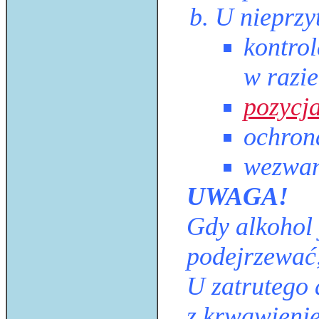
U nieprz
kontro
w razi
pozycj
ochrona
wezwan
UWAGA!
Gdy alkohol 
podejrzewać,
U zatrutego 
z krwawieni