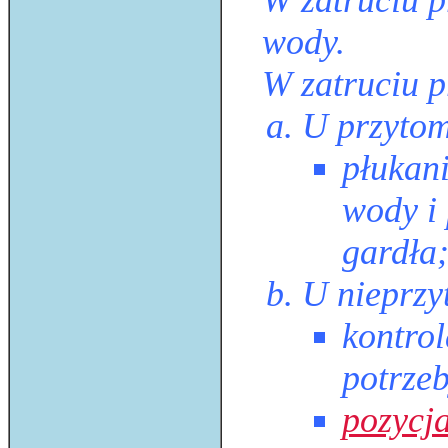
W zatruciu pr
wody.
W zatruciu 
U przyto
płukani
wody i 
gardła
U nieprz
kontro
potrze
pozycj