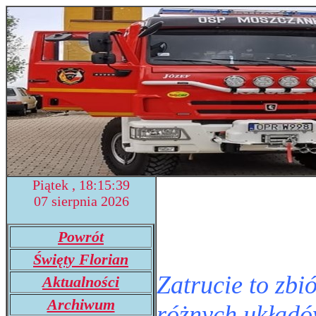
Piątek , 18:15:40
07 sierpnia 2026
Powrót
Święty Florian
Zatrucie to zb
Aktualności
Archiwum
różnych układ