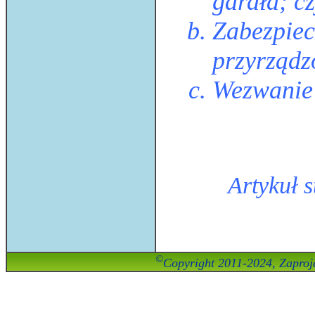
gardła; c
Zabezpiec
przyrządz
Wezwanie 
Artykuł 
©
Copyright 2011-2024, Zaproje