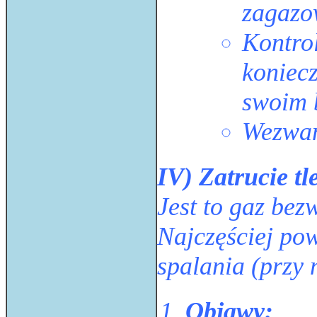
zagazo
Kontro
koniecz
swoim 
Wezwan
IV) Zatrucie t
Jest to gaz bez
Najczęściej pow
spalania (przy
Objawy: