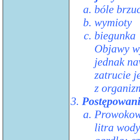
bóle brzu
wymioty
biegunka
Objawy wy
jednak na
zatrucie j
z organiz
Postępowani
Prowokowa
litra wody