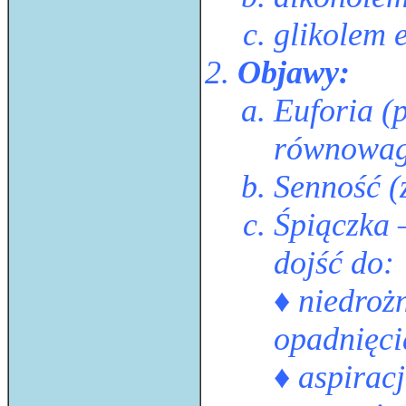
glikolem 
Objawy:
Euforia (
równowag
Senność (
Śpiączka 
dojść do:
♦ niedroż
opadnięci
♦ aspirac