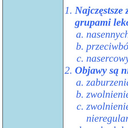
Najczęstsze
grupami lek
nasennych
przeciwbó
nasercow
Objawy są n
zaburzeni
zwolnieni
zwolnienie
nieregula