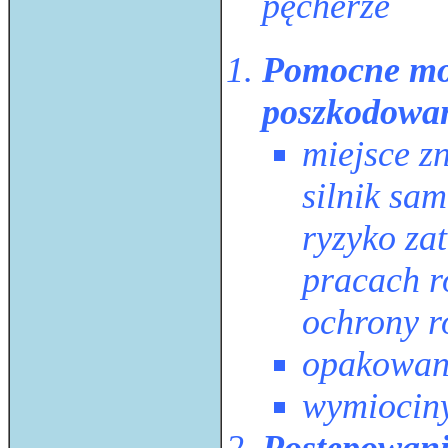
pęcherze
Pomocne moż
poszkodowa
miejsce z
silnik sa
ryzyko za
pracach r
ochrony r
opakowani
wymiocin