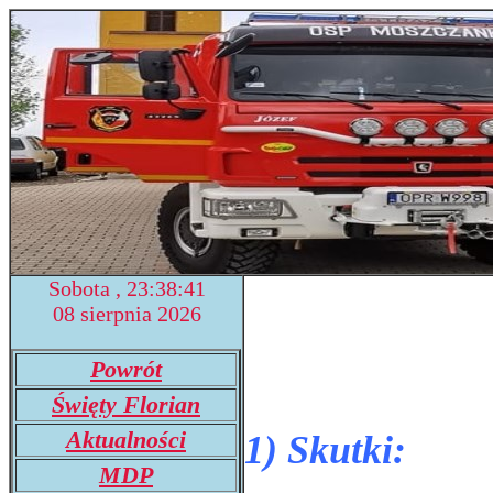
Sobota , 23:38:41
08 sierpnia 2026
Powrót
Święty Florian
Aktualności
1) Skutki:
MDP