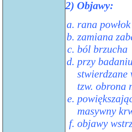
2) Objawy:
rana powłok 
zamiana zab
ból brzucha
przy badaniu
stwierdzane
tzw. obrona
powiększając
masywny krw
objawy wstr