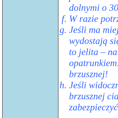
dolnymi o 30
W razie pot
Jeśli ma mie
wydostają si
to jelita – 
opatrunkiem
brzusznej!
Jeśli widocz
brzusznej ci
zabezpieczyć