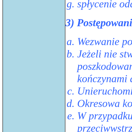
spłycenie od
3) Postępowani
Wezwanie p
Jeżeli nie s
poszkodowane
kończynami 
Unieruchomi
Okresowa kon
W przypadku 
przeciwwstr