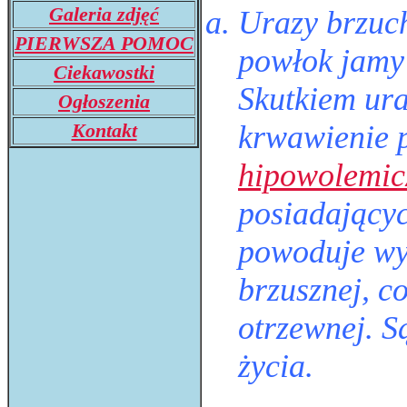
Galeria zdjęć
Urazy brzuc
PIERWSZA POMOC
powłok jamy
Ciekawostki
Skutkiem ura
Ogłoszenia
Kontakt
krwawienie 
hipowolemic
posiadających
powoduje wyd
brzusznej, c
otrzewnej. S
życia.