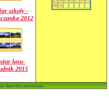
30
31
ar szkoły -
czanka 2012
ożar lasu-
udnik 2015
a Autorskie zastrzeżone.