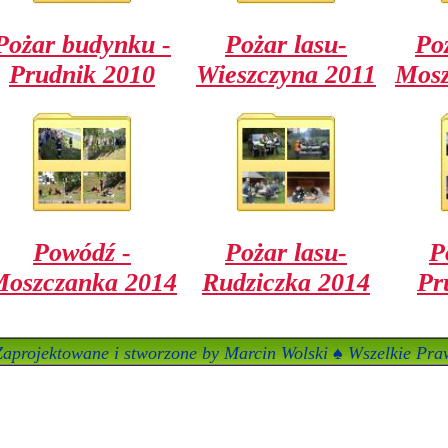
Pożar budynku -
Pożar lasu-
Poż
Prudnik 2010
Wieszczyna 2011
Mosz
Powódź -
Pożar lasu-
P
oszczanka 2014
Rudziczka 2014
Pr
aprojektowane i stworzone by Marcin Wolski ♠ Wszelkie Praw