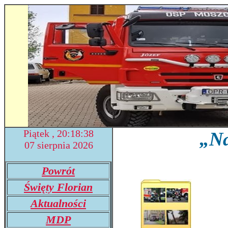
Piątek , 20:18:38
„Na
07 sierpnia 2026
Powrót
Święty Florian
Aktualności
MDP