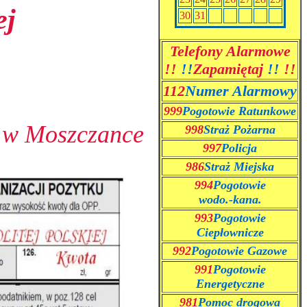
ej
30
31
Telefony Alarmowe
!!
!!
Zapamiętaj
!!
!!
112
Numer Alarmowy
999
Pogotowie Ratunkowe
j w Moszczance
998
Straż Pożarna
997
Policja
986
Straż Miejska
994
Pogotowie
wodo.-kana.
993
Pogotowie
Ciepłownicze
992
Pogotowie Gazowe
991
Pogotowie
Energetyczne
981
Pomoc drogowa